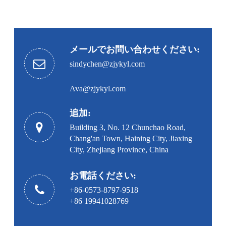
メールでお問い合わせください:
sindychen@zjykyl.com
Ava@zjykyl.com
追加:
Building 3, No. 12 Chunchao Road,
Chang'an Town, Haining City, Jiaxing
City, Zhejiang Province, China
お電話ください:
+86-0573-8797-9518
+86 19941028769