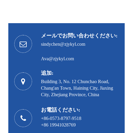
メールでお問い合わせください:
sindychen@zjykyl.com
Ava@zjykyl.com
追加:
Building 3, No. 12 Chunchao Road,
Chang'an Town, Haining City, Jiaxing
City, Zhejiang Province, China
お電話ください:
+86-0573-8797-9518
+86 19941028769