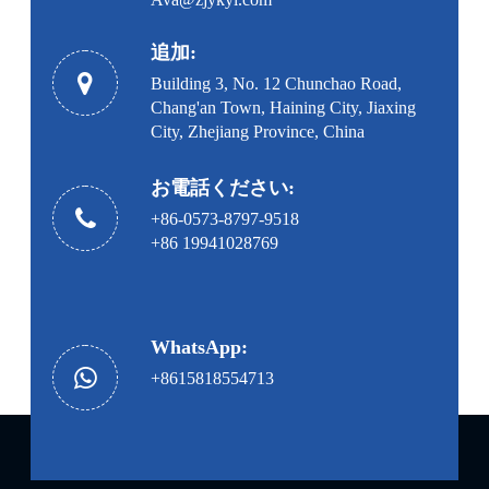
追加:
Building 3, No. 12 Chunchao Road,
Chang'an Town, Haining City, Jiaxing
City, Zhejiang Province, China
お電話ください:
+86-0573-8797-9518
+86 19941028769
WhatsApp:
+8615818554713